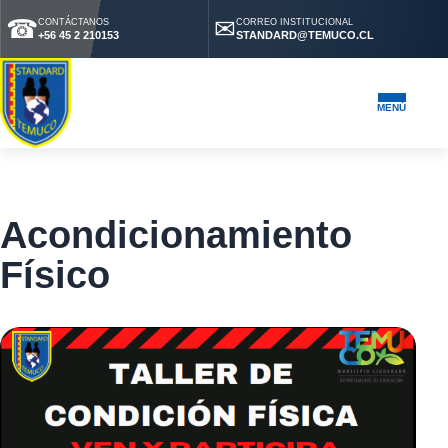
☎
✉
CONTÁCTANOS
CORREO INSTITUCIONAL
+56 45 2 210153
STANDARD@TEMUCO.CL
MENÚ
Acondicionamiento
Físico