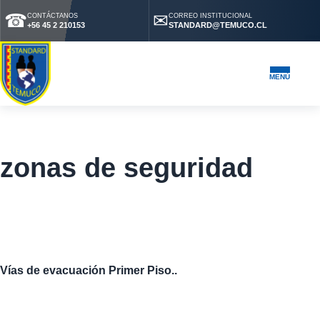
☎
✉
CONTÁCTANOS
CORREO INSTITUCIONAL
+56 45 2 210153
STANDARD@TEMUCO.CL
MENÚ
zonas de seguridad
Vías de evacuación Primer Piso..