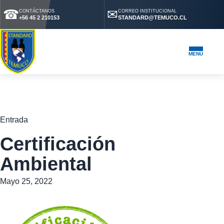
☎
✉
CONTÁCTANOS
CORREO INSTITUCIONAL
+56 45 2 210153
STANDARD@TEMUCO.CL
MENÚ
Entrada
Certificación
Ambiental
Mayo 25, 2022